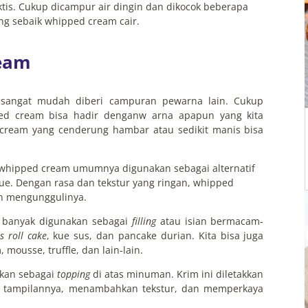
ktis. Cukup dicampur air dingin dan dikocok beberapa
g sebaik whipped cream cair.
eam
sangat mudah diberi campuran pewarna lain. Cukup
d cream bisa hadir denganw arna apapun yang kita
 cream yang cenderung hambar atau sedikit manis bisa
y whipped cream umumnya digunakan sebagai alternatif
kue. Dengan rasa dan tekstur yang ringan, whipped
an mengunggulinya.
a banyak digunakan sebagai
filling
atau isian bermacam-
s roll cake
, kue sus, dan pancake durian. Kita bisa juga
ousse, truffle, dan lain-lain.
kan sebagai
topping
di atas minuman. Krim ini diletakkan
 tampilannya, menambahkan tekstur, dan memperkaya