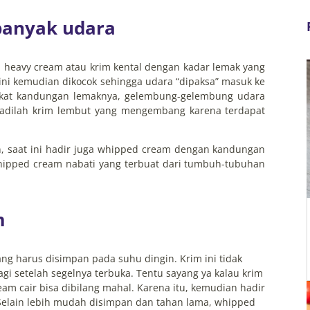
 banyak udara
i heavy cream atau krim kental dengan kadar lemak yang
ini kemudian dikocok sehingga udara “dipaksa” masuk ke
erkat kandungan lemaknya, gelembung-gelembung udara
u jadilah krim lembut yang mengembang karena terdapat
n, saat ini hadir juga whipped cream dengan kandungan
hipped cream nabati yang terbuat dari tumbuh-tubuhan
m
ang harus disimpan pada suhu dingin. Krim ini tidak
agi setelah segelnya terbuka. Tentu sayang ya kalau krim
eam cair bisa dibilang mahal. Karena itu, kemudian hadir
Selain lebih mudah disimpan dan tahan lama, whipped