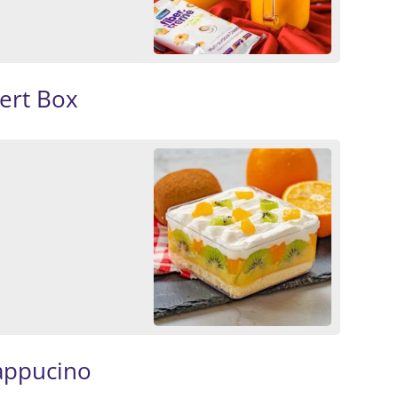
ert Box
appucino