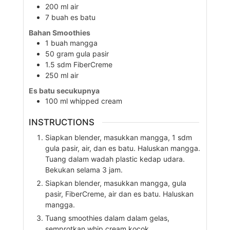
200
ml
air
7
buah
es batu
Bahan Smoothies
1
buah
mangga
50
gram
gula pasir
1.5
sdm
FiberCreme
250
ml
air
Es batu secukupnya
100
ml
whipped cream
INSTRUCTIONS
Siapkan blender, masukkan mangga, 1 sdm
gula pasir, air, dan es batu. Haluskan mangga.
Tuang dalam wadah plastic kedap udara.
Bekukan selama 3 jam.
Siapkan blender, masukkan mangga, gula
pasir, FiberCreme, air dan es batu. Haluskan
mangga.
Tuang smoothies dalam dalam gelas,
semprotkan whip cream kocok.