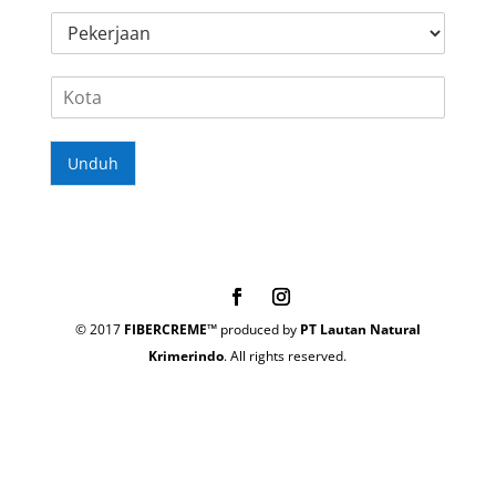
m
States
*
P
o
+1
e
r
k
W
K
e
h
o
r
a
t
j
t
a
a
s
Unduh
*
a
a
n
p
*
p
*
© 2017
FIBERCREME™
produced by
PT Lautan Natural
Krimerindo
. All rights reserved.