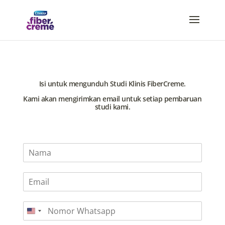
Isi untuk mengunduh Studi Klinis FiberCreme.
Kami akan mengirimkan email untuk setiap pembaruan
studi kami.
N
a
m
E
a
m
*
a
N
i
United
o
l