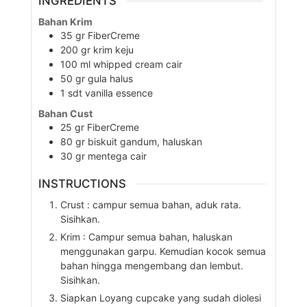
INGREDIENTS
Bahan Krim
35
gr
FiberCreme
200
gr
krim keju
100
ml
whipped cream cair
50
gr
gula halus
1
sdt
vanilla essence
Bahan Cust
25
gr
FiberCreme
80
gr
biskuit gandum, haluskan
30
gr
mentega cair
INSTRUCTIONS
Crust : campur semua bahan, aduk rata.
Sisihkan.
Krim : Campur semua bahan, haluskan
menggunakan garpu. Kemudian kocok semua
bahan hingga mengembang dan lembut.
Sisihkan.
Siapkan Loyang cupcake yang sudah diolesi