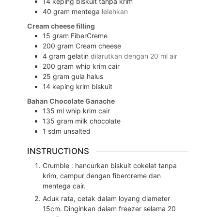
14
keping
biskuit tanpa krim
40
gram
mentega
lelehkan
Cream cheese filling
15
gram
FiberCreme
200
gram
Cream cheese
4
gram
gelatin
dilarutkan dengan 20 ml air
200
gram
whip krim cair
25
gram
gula halus
14
keping
krim biskuit
Bahan Chocolate Ganache
135
ml
whip krim cair
135
gram
milk chocolate
1
sdm
unsalted
INSTRUCTIONS
Crumble : hancurkan biskuit cokelat tanpa
krim, campur dengan fibercreme dan
mentega cair.
Aduk rata, cetak dalam loyang diameter
15cm. Dinginkan dalam freezer selama 20