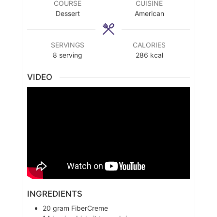
COURSE
CUISINE
Dessert
American
SERVINGS
CALORIES
8
serving
286
kcal
VIDEO
INGREDIENTS
20
gram
FiberCreme