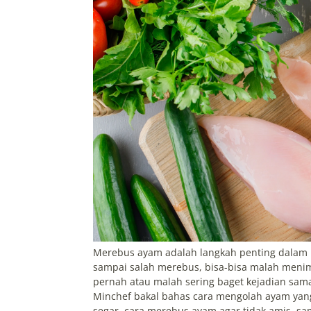
Merebus ayam adalah langkah penting dalam b
sampai salah merebus, bisa-bisa malah menim
pernah atau malah sering baget kejadian sama k
Minchef bakal bahas cara mengolah ayam yang
segar, cara merebus ayam agar tidak amis, sa