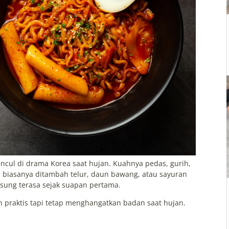
cul di drama Korea saat hujan. Kuahnya pedas, gurih,
n biasanya ditambah telur, daun bawang, atau sayuran
sung terasa sejak suapan pertama.
praktis tapi tetap menghangatkan badan saat hujan.