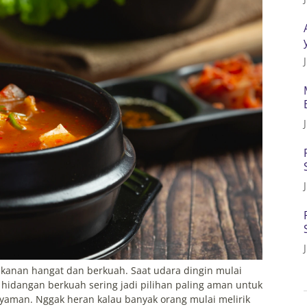
anan hangat dan berkuah. Saat udara dingin mulai
 hidangan berkuah sering jadi pilihan paling aman untuk
yaman. Nggak heran kalau banyak orang mulai melirik