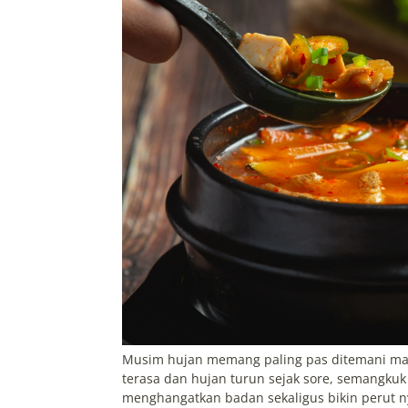
Musim hujan memang paling pas ditemani mak
terasa dan hujan turun sejak sore, semangkuk
menghangatkan badan sekaligus bikin perut n