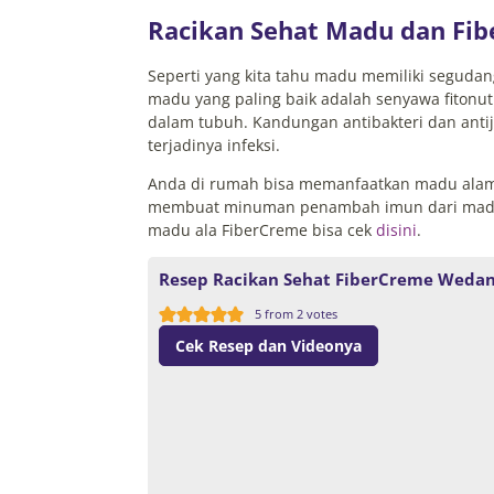
Racikan Sehat Madu dan Fi
Seperti yang kita tahu madu memiliki segudan
madu yang paling baik adalah senyawa fitonutr
dalam tubuh. Kandungan antibakteri dan ant
terjadinya infeksi.
Anda di rumah bisa memanfaatkan madu alami 
membuat minuman penambah imun dari madu
madu ala FiberCreme bisa cek
disini
.
Resep Racikan Sehat FiberCreme Weda
5
from
2
votes
Cek Resep dan Videonya