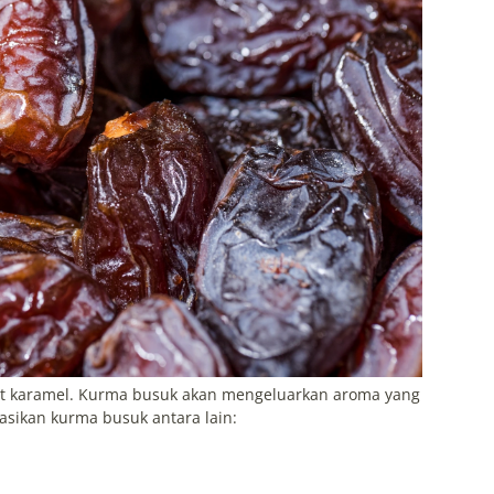
it karamel. Kurma busuk akan mengeluarkan aroma yang
sikan kurma busuk antara lain: