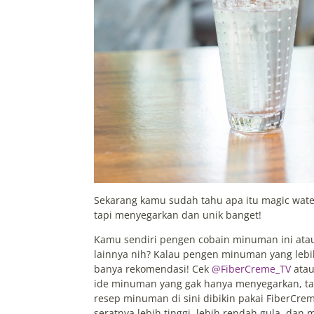
Sekarang kamu sudah tahu apa itu magic wate
tapi menyegarkan dan unik banget!
Kamu sendiri pengen cobain minuman ini ata
lainnya nih? Kalau pengen minuman yang lebih
banya rekomendasi! Cek
@FiberCreme_TV
ata
ide minuman yang gak hanya menyegarkan, tap
resep minuman di sini dibikin pakai FiberCre
seratnya lebih tinggi, lebih rendah gula, dan