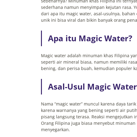
sebenarnya? Minuman khas Filipina ini ternya
sederhana namun menyimpan kejutan rasa. Yuk
dari apa itu magic water, asal-usulnya, bah
unik ini bisa viral dan bikin banyak orang pen
Apa itu Magic Water?
Magic water adalah minuman khas Filipina y
seperti air mineral biasa, namun memiliki rasa
bening, dan perisa buah, kemudian populer k
Asal-Usul Magic Wate
Nama “magic water” muncul karena daya tarik
karena warnanya yang bening seperti air put
pisang langsung terasa. Reaksi mengejutkan i
Orang Filipina juga biasa menyebut minuman in
menyegarkan.