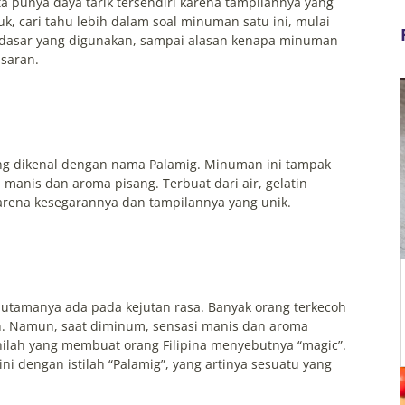
ta punya daya tarik tersendiri karena tampilannya yang
, cari tahu lebih dalam soal minuman satu ini, mulai
an dasar yang digunakan, sampai alasan kenapa minuman
asaran.
ang dikenal dengan nama Palamig. Minuman ini tampak
 manis dan aroma pisang. Terbuat dari air, gelatin
arena kesegarannya dan tampilannya yang unik.
r
 utamanya ada pada kejutan rasa. Banyak orang terkecoh
ih. Namun, saat diminum, sensasi manis dan aroma
nilah yang membuat orang Filipina menyebutnya “magic”.
i dengan istilah “Palamig”, yang artinya sesuatu yang