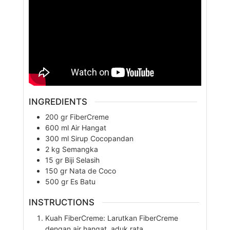
INGREDIENTS
200
gr
FiberCreme
600
ml
Air Hangat
300
ml
Sirup Cocopandan
2
kg
Semangka
15
gr
Biji Selasih
150
gr
Nata de Coco
500
gr
Es Batu
INSTRUCTIONS
Kuah FiberCreme: Larutkan FiberCreme
dengan air hangat, aduk rata.