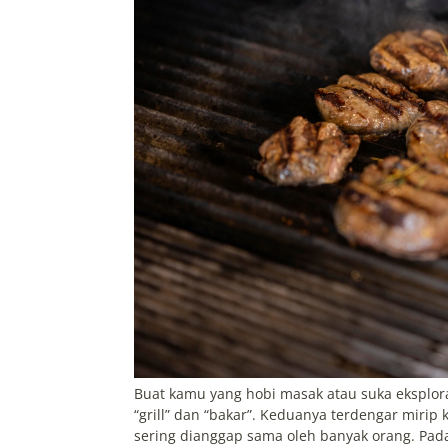
Buat kamu yang hobi masak atau suka eksplora
“grill” dan “bakar”. Keduanya terdengar mir
sering dianggap sama oleh banyak orang. Pada