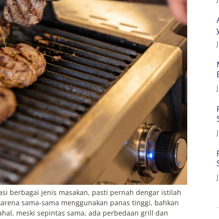
si berbagai jenis masakan, pasti pernah dengar istilah
ip karena sama-sama menggunakan panas tinggi, bahkan
hal, meski sepintas sama, ada perbedaan grill dan