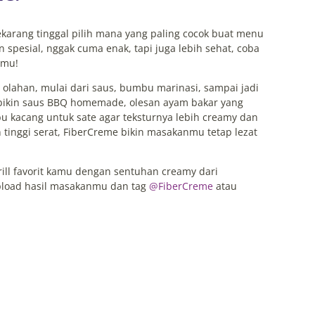
sekarang tinggal pilih mana yang paling cocok buat menu
n spesial, nggak cuma enak, tapi juga lebih sehat, coba
amu!
olahan, mulai dari saus, bumbu marinasi, sampai jadi
 bikin saus BBQ homemade, olesan ayam bakar yang
bu kacang untuk sate agar teksturnya lebih creamy dan
tinggi serat, FiberCreme bikin masakanmu tetap lezat
rill favorit kamu dengan sentuhan creamy dari
upload hasil masakanmu dan tag
@FiberCreme
atau