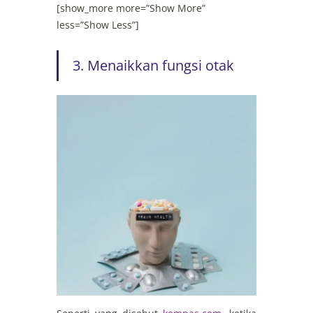
[show_more more=”Show More”
less=”Show Less”]
3. Menaikkan fungsi otak