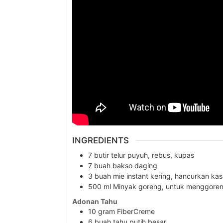
INGREDIENTS
7
butir
telur puyuh, rebus, kupas
7
buah
bakso daging
3
buah
mie instant kering, hancurkan kas
500
ml
Minyak goreng, untuk menggore
Adonan Tahu
10
gram
FiberCreme
6
buah
tahu putih besar