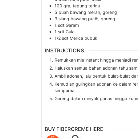
100
gra,
tepung terigu
5
buah
bawang merah, goreng
3
siung
bawang putih, goreng
1
sdt
Garam
1
sdt
Gula
1/2
sdt
Merica bubuk
INSTRUCTIONS
Remukkan mie instant hingga menjadi rem
Haluskan semua bahan adonan tahu sampa
Ambil adonan, lalu bentuk bulat-bulat da
Kemudian gulingkan adonan ke dalam re
sempurna
Goreng dalam minyak panas hingga kuning
BUY FIBERCREME HERE