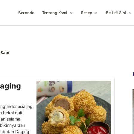
Beranda
Tentang Kami
Resep
Beli di Sini
 Sapi
aging
ing Indonesia lagi
n bekal duit,
man selama
 bikinnya dan
ambutan Daging