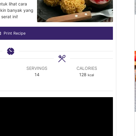
tuk lihat cara
akin banyak yang
serat ini!
Print Recipe
SERVINGS
CALORIES
14
128
kcal