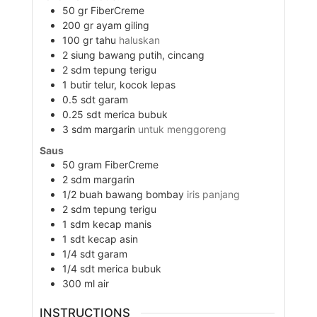
50
gr
FiberCreme
200
gr
ayam giling
100
gr
tahu
haluskan
2
siung
bawang putih, cincang
2
sdm
tepung terigu
1
butir
telur, kocok lepas
0.5
sdt
garam
0.25
sdt
merica bubuk
3
sdm
margarin
untuk menggoreng
Saus
50
gram
FiberCreme
2
sdm
margarin
1/2
buah
bawang bombay
iris panjang
2
sdm
tepung terigu
1
sdm
kecap manis
1
sdt
kecap asin
1/4
sdt
garam
1/4
sdt
merica bubuk
300
ml
air
INSTRUCTIONS