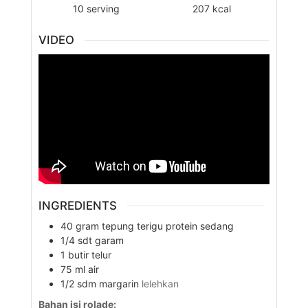
10
serving
207
kcal
VIDEO
INGREDIENTS
40
gram
tepung terigu protein sedang
1/4
sdt
garam
1
butir
telur
75
ml
air
1/2
sdm
margarin
lelehkan
Bahan isi rolade: