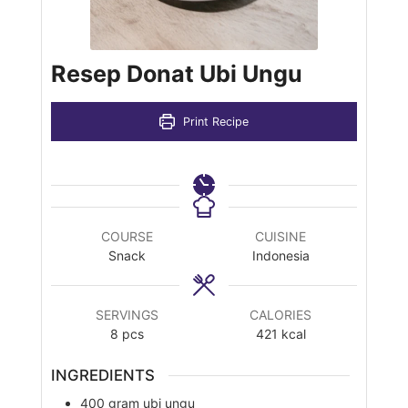
Resep Donat Ubi Ungu
Print Recipe
COURSE
CUISINE
Snack
Indonesia
SERVINGS
CALORIES
8
pcs
421
kcal
INGREDIENTS
400
gram
ubi ungu