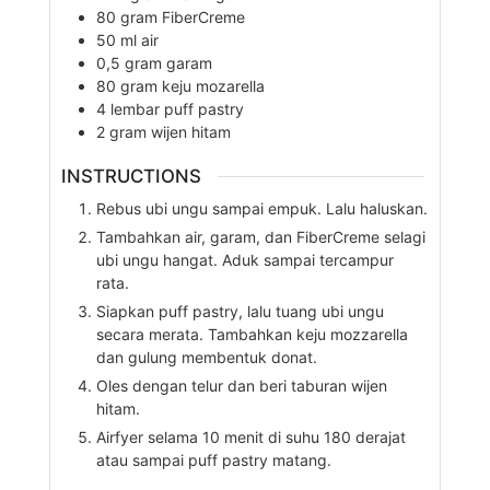
80
gram
FiberCreme
50
ml
air
0,5
gram
garam
80
gram
keju mozarella
4
lembar
puff pastry
2
gram
wijen hitam
INSTRUCTIONS
Rebus ubi ungu sampai empuk. Lalu haluskan.
Tambahkan air, garam, dan FiberCreme selagi
ubi ungu hangat. Aduk sampai tercampur
rata.
Siapkan puff pastry, lalu tuang ubi ungu
secara merata. Tambahkan keju mozzarella
dan gulung membentuk donat.
Oles dengan telur dan beri taburan wijen
hitam.
Airfyer selama 10 menit di suhu 180 derajat
atau sampai puff pastry matang.