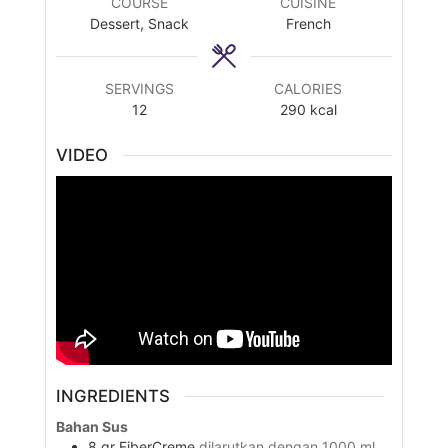
COURSE
CUISINE
Dessert, Snack
French
SERVINGS
CALORIES
12
290
kcal
VIDEO
INGREDIENTS
Bahan Sus
8
gr
FiberCreme
dilarutkan dengan 1000 ml