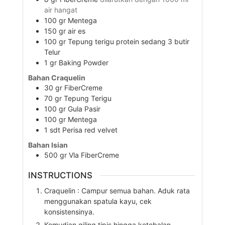
air hangat
100
gr
Mentega
150
gr
air es
100
gr
Tepung terigu protein sedang 3 butir
Telur
1
gr
Baking Powder
Bahan Craquelin
30
gr
FiberCreme
70
gr
Tepung Terigu
100
gr
Gula Pasir
100
gr
Mentega
1
sdt
Perisa red velvet
Bahan Isian
500
gr
Vla FiberCreme
INSTRUCTIONS
Craquelin : Campur semua bahan. Aduk rata
menggunakan spatula kayu, cek
konsistensinya.
Kemudian giling tipis hingga ketebalan