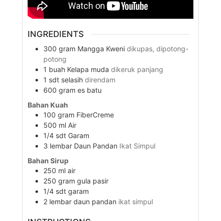
INGREDIENTS
300
gram
Mangga Kweni
dikupas, dipotong-
potong
1
buah
Kelapa muda
dikeruk panjang
1
sdt
selasih
direndam
600
gram
es batu
Bahan Kuah
100
gram
FiberCreme
500
ml
Air
1/4
sdt
Garam
3
lembar
Daun Pandan
Ikat Simpul
Bahan Sirup
250
ml
air
250
gram
gula pasir
1/4
sdt
garam
2
lembar
daun pandan
ikat simpul