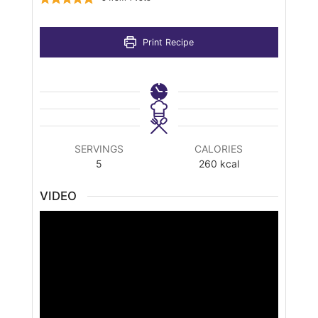
Print Recipe
SERVINGS
CALORIES
5
260
kcal
VIDEO