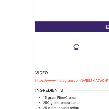
VIDEO
https://www.instagram.com/tv/B52KlA7pCH1
INGREDIENTS
15
gram
FiberCreme
250
gram
tempe
kukus
25
gram
tepung terigu