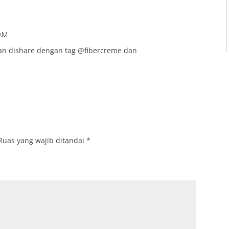
 AM
dan dishare dengan tag @fibercreme dan
Ruas yang wajib ditandai
*