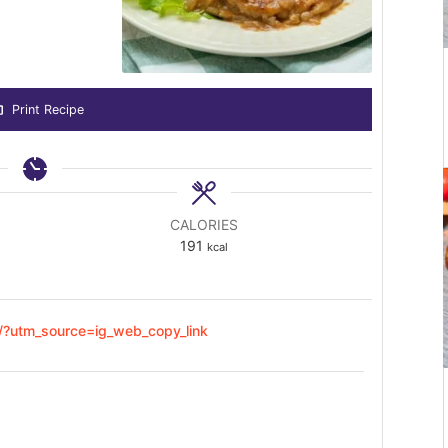
Print Recipe
CALORIES
191
kcal
/?utm_source=ig_web_copy_link