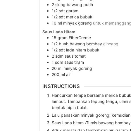
2
siung
bawang putih
1/2
sdt
garam
1/2
sdt
merica bubuk
10
ml
minyak goreng
untuk memanggan
Saus Lada Hitam
15
gram
FiberCreme
1/2
buah
bawang bombay
cincang
1/2
sdt
lada hitam bubuk
2
sdm
saus tomat
1
sdm
saus tiram
20
ml
minyak goreng
200
ml
air
INSTRUCTIONS
Hancurkan tempe bersama merica bubuk,
lembut. Tambahkan tepung terigu, uleni 
bentuk pipih bulat.
Lalu panaskan minyak goreng, kemudia
Saus Lada hitam :Tumis bawang bombay 
Aduk merata dan tambahkan air, garam,