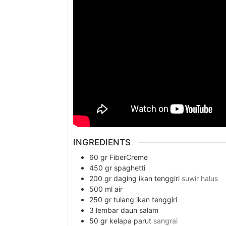
INGREDIENTS
60
gr
FiberCreme
450
gr
spaghetti
200
gr
daging ikan tenggiri
suwir halus
500
ml
air
250
gr
tulang ikan tenggiri
3
lembar
daun salam
50
gr
kelapa parut
sangrai