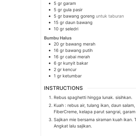
5
gr
garam
5
gr
gula pasir
5
gr
bawang goreng
untuk taburan
15
gr
daun bawang
10
gr
seledri
Bumbu Halus
20
gr
bawang merah
16
gr
bawang putih
16
gr
cabai merah
6
gr
kunyit bakar
2
gr
kencur
1
gr
ketumbar
INSTRUCTIONS
Rebus spaghetti hingga lunak. sisihkan.
Kuah : rebus air, tulang ikan, daun sal
FiberCreme, kelapa parut sangrai, garam
Sajikan mie bersama siraman kuah ikan.
Angkat lalu sajikan.