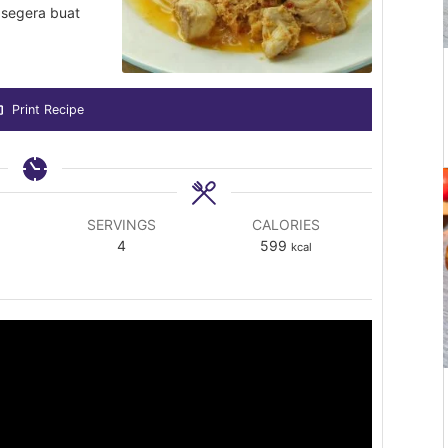
 segera buat
Print Recipe
SERVINGS
CALORIES
4
599
kcal