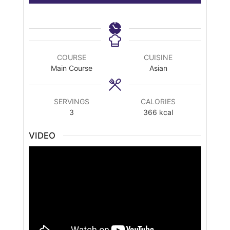
COURSE
CUISINE
Main Course
Asian
SERVINGS
CALORIES
3
366
kcal
VIDEO