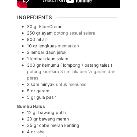
INGREDIENTS
30
gr
FiberCreme
250
gr
ayam
potong sesuai selera
800
ml
air
10
gr
lengkuas
memarkan
2
lembar
daun jeruk
1
lembar
daun salam
300
gr
kemumu ( lompong / batang tales )
potong kira-kira 3 cm lalu beri ½ garam dan
peras
2
sdm
minyak
untuk menumis
5
gr
garam
5
gr
gula pasir
Bumbu Halus
12
gr
bawang putih
20
gr
bawang merah
35
gr
cabe merah keriting
4
gr
jahe