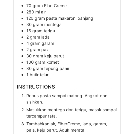
70
gram
FiberCreme
280
ml
air
120
gram
pasta makaroni panjang
30
gram
mentega
15
gram
terigu
2
gram
lada
4
gram
garam
2
gram
pala
30
gram
keju parut
100
gram
kornet
80
gram
tepung panir
1
butir
telur
INSTRUCTIONS
Rebus pasta sampai matang. Angkat dan
sisihkan.
Masukkan mentega dan terigu, masak sampai
tercampur rata.
Tambahkan air, FiberCreme, lada, garam,
pala, keju parut. Aduk merata.