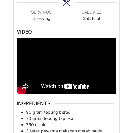
SERVINGS
CALORIES
3
serving
358
kcal
VIDEO
INGREDIENTS
90
gram
tepung beras
70
gram
tepung tapioka
750
ml
air
3
tetes
pewarna makanan merah muda