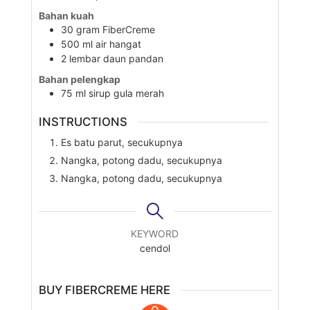
Bahan kuah
30
gram
FiberCreme
500
ml
air hangat
2
lembar
daun pandan
Bahan pelengkap
75
ml
sirup gula merah
INSTRUCTIONS
Es batu parut, secukupnya
Nangka, potong dadu, secukupnya
Nangka, potong dadu, secukupnya
KEYWORD
cendol
BUY FIBERCREME HERE