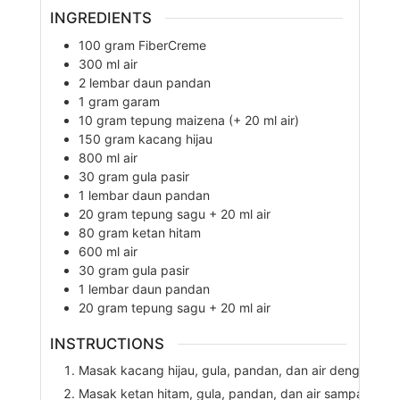
INGREDIENTS
100
gram
FiberCreme
300
ml
air
2
lembar
daun pandan
1
gram
garam
10
gram
tepung maizena (+ 20 ml air)
150
gram
kacang hijau
800
ml
air
30
gram
gula pasir
1
lembar
daun pandan
20
gram
tepung sagu + 20 ml air
80
gram
ketan hitam
600
ml
air
30
gram
gula pasir
1
lembar
daun pandan
20
gram
tepung sagu + 20 ml air
INSTRUCTIONS
Masak kacang hijau, gula, pandan, dan air dengan api
Masak ketan hitam, gula, pandan, dan air sampai mata