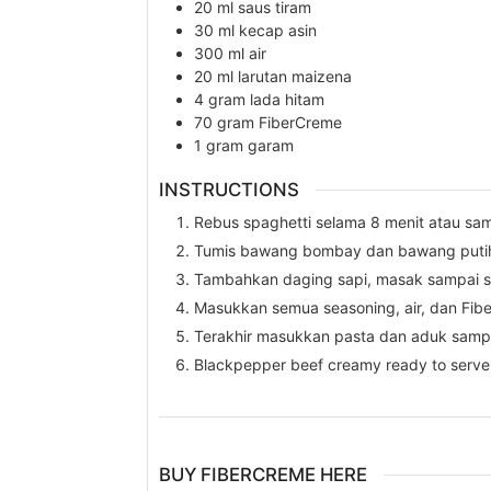
20
ml
saus tiram
30
ml
kecap asin
300
ml
air
20
ml
larutan maizena
4
gram
lada hitam
70
gram
FiberCreme
1
gram
garam
INSTRUCTIONS
Rebus spaghetti selama 8 menit atau sam
Tumis bawang bombay dan bawang puti
Tambahkan daging sapi, masak sampai 
Masukkan semua seasoning, air, dan Fib
Terakhir masukkan pasta dan aduk samp
Blackpepper beef creamy ready to serve
BUY FIBERCREME HERE