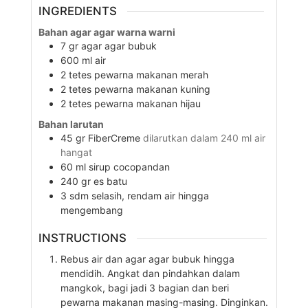
INGREDIENTS
Bahan agar agar warna warni
7
gr
agar agar bubuk
600
ml
air
2
tetes
pewarna makanan merah
2
tetes
pewarna makanan kuning
2
tetes
pewarna makanan hijau
Bahan larutan
45
gr
FiberCreme
dilarutkan dalam 240 ml air
hangat
60
ml
sirup cocopandan
240
gr
es batu
3
sdm
selasih, rendam air hingga
mengembang
INSTRUCTIONS
Rebus air dan agar agar bubuk hingga
mendidih. Angkat dan pindahkan dalam
mangkok, bagi jadi 3 bagian dan beri
pewarna makanan masing-masing. Dinginkan.