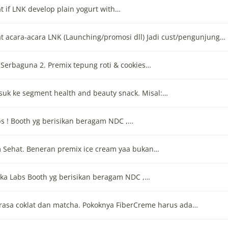
at if LNK develop plain yogurt with…
uat acara-acara LNK (Launching/promosi dll) Jadi cust/pengunjung…
Serbaguna 2. Premix tepung roti & cookies…
uk ke segment health and beauty snack. Misal:…
bs ! Booth yg berisikan beragam NDC ,…
m Sehat. Beneran premix ice cream yaa bukan…
enka Labs Booth yg berisikan beragam NDC ,…
rasa coklat dan matcha. Pokoknya FiberCreme harus ada…