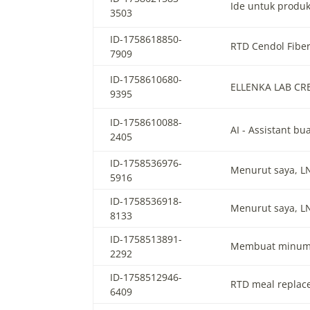
Ide untuk produk
3503
ID-1758618850-
RTD Cendol Fibe
7909
ID-1758610680-
ELLENKA LAB CRE
9395
ID-1758610088-
AI - Assistant b
2405
ID-1758536976-
Menurut saya, 
5916
ID-1758536918-
Menurut saya, 
8133
ID-1758513891-
Membuat minuman
2292
ID-1758512946-
RTD meal replace
6409