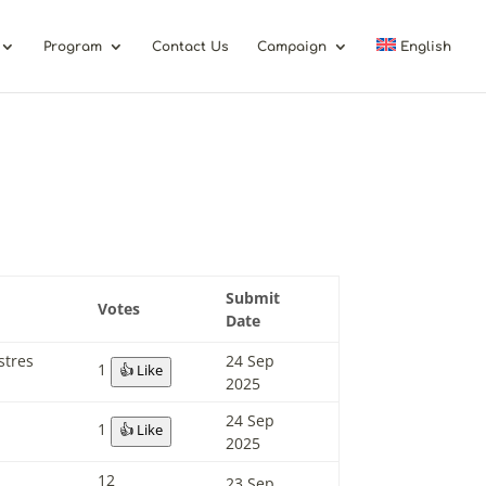
Program
Contact Us
Campaign
English
Submit
Votes
Date
stres
24 Sep
1
👍 Like
2025
24 Sep
1
👍 Like
2025
12
23 Sep