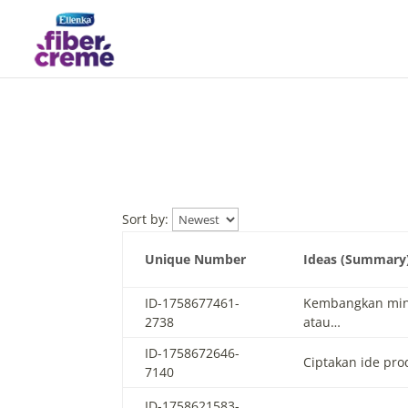
Sort by:
Unique Number
Ideas (Summary
ID-1758677461-
Kembangkan min
2738
atau…
ID-1758672646-
Ciptakan ide pr
7140
ID-1758621583-