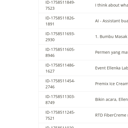
ID-1758511849-
I think about wh
7523
ID-1758511826-
AI - Assistant b
1891
ID-1758511693-
1. Bumbu Masak 
2930
ID-1758511605-
Permen yang mas
8946
ID-1758511486-
Event Ellenka La
1627
ID-1758511454-
Premix Ice Crea
2746
ID-1758511303-
Bikin acara, Ell
8749
ID-1758511245-
RTD FiberCreme 
7521
ID-1758511020-